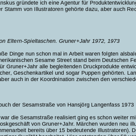
anskus gründete ich eine Agentur für Produktentwickl
er Stamm von Illustratoren gehörte dazu, aber auch Re
von Eltern-Spieltaschen. Gruner+Jahr 1972, 1973
ße Dinge nun schon mal in Arbeit waren folgten alsbal
merikanischen Sesame Street stand beim Deutschen Fern
für Gruner+Jahr alle begleitenden Druckprodukte entwi
her, Geschenkartikel und sogar Puppen gehörten. Lange
 aber auch in der Koordnination zwischen den verschiede
rbuch der Sesamstraße von Hansjörg Langenfass 1973
ar die Sesamstraße realisiert ging es schon weiter m
oskgeschäft von Gruner+Jahr. Märchen wurden neu illust
enarbeit bereits über 15 bedeutende Illustratoren). D