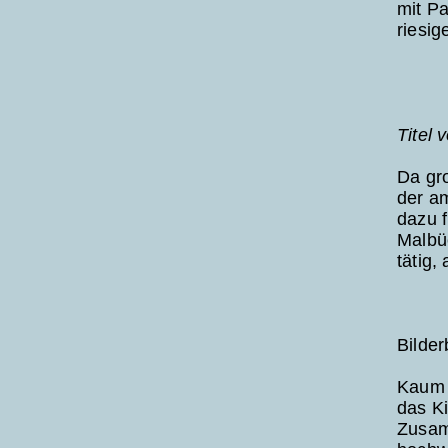
mit P
riesig
Titel 
Da gro
der a
dazu 
Malbüc
tätig,
Bilde
Kaum w
das Ki
Zusamm