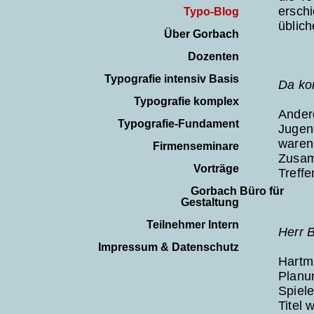
erschi
Typo-Blog
üblich
Über Gorbach
Dozenten
Typografie intensiv Basis
Da ko
Typografie komplex
Andere
Typografie-Fundament
Jugen
waren
Firmenseminare
Zusam
Vorträge
Treff
Gorbach Büro für
Gestaltung
Teilnehmer Intern
Herr 
Impressum & Datenschutz
Hartmu
Planu
Spiele
Titel 