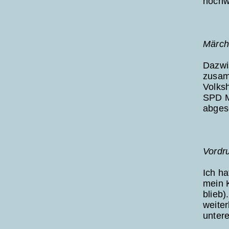
hochwe
Märch
Dazwis
zusam
Volksh
SPD M
abges
Vordr
Ich ha
mein K
blieb
weiter
untere