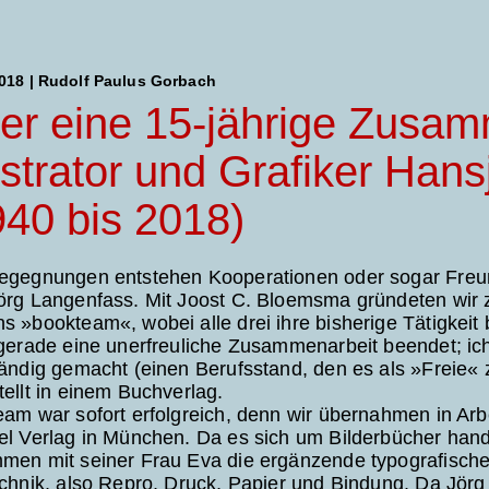
2018 | Rudolf Paulus Gorbach
er eine 15-jährige Zusam
lustrator und Grafiker Han
940 bis 2018)
egegnungen entstehen Kooperationen oder sogar Freund
rg Langenfass. Mit Joost C. Bloemsma gründeten wir zu
 »bookteam«, wobei alle drei ihre bisherige Tätigkeit b
gerade eine unerfreuliche Zusammenarbeit beendet; ich
ändig gemacht (einen Berufsstand, den es als »Freie« 
ellt in einem Buchverlag.
am war sofort erfolgreich, denn wir übernahmen in Arbe
el Verlag in München. Da es sich um Bilderbücher han
men mit seiner Frau Eva die ergänzende typografisch
chnik, also Repro, Druck, Papier und Bindung. Da Jörg gl