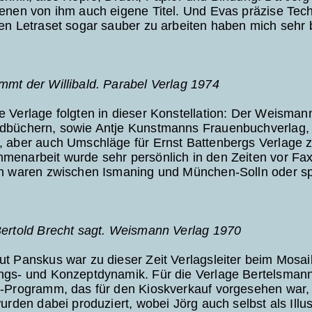
enen von ihm auch eigene Titel. Und Evas präzise Tec
en Letraset sogar sauber zu arbeiten haben mich sehr 
mmt der Willibald. Parabel Verlag 1974
 Verlage folgten in dieser Konstellation: Der Weismann
dbüchern, sowie Antje Kunstmanns Frauenbuchverlag, fü
, aber auch Umschläge für Ernst Battenbergs Verlage
menarbeit wurde sehr persönlich in den Zeiten vor Fax
en waren zwischen Ismaning und München-Solln oder sp
Bertold Brecht sagt. Weismann Verlag 1970
t Panskus war zu dieser Zeit Verlagsleiter beim Mosai
ngs- und Konzeptdynamik. Für die Verlage Bertelsmann 
-Programm, das für den Kioskverkauf vorgesehen war, 
wurden dabei produziert, wobei Jörg auch selbst als Illu