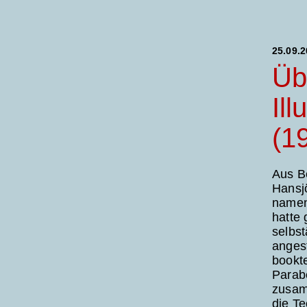
25.09.
Üb
Il
(1
Aus B
Hansjö
namens
hatte 
selbst
angest
bookte
Parab
zusam
die Te