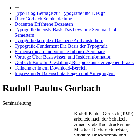
☰
Typo-Blog
Beiträge zur Typografie und Design
Über Gorbach
Seminarleitung
Dozenten
Erfahrene Dozenten
Typografie intensiv Basis
Das bewährte Seminar in 4
Semestern
Typografie komplex
Das neue Aufbaustudium
Typografie-Fundament
Die Basis der Typografie
Firmenseminare
individuelle Inhouse-Seminare
Vorträge
Über Basiswissen und Insiderinformation
Gorbach Büro für Gestaltung
Beispiele aus der eigenen Praxis
Teilnehmer Intern
Download-Bereich
Impressum & Datenschutz
Fragen und Anregungen?
Rudolf Paulus Gorbach
Seminarleitung
Rudolf Paulus Gorbach (1939)
arbeitete nach der Schulzeit
zunächst als Buchdrucker und
Musiker. Buchdruckmeister,
Studium Drucktechnik und