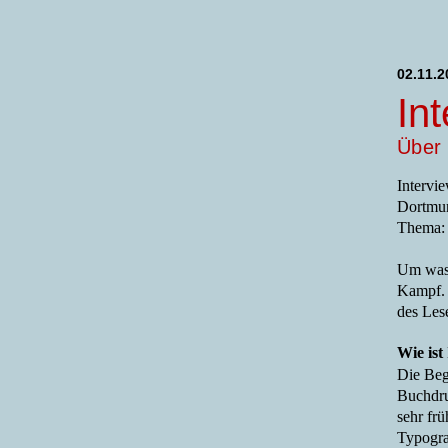
02.11.
In
Über 
Intervi
Dortmu
Thema: 
Um was 
Kampf. 
des Les
Wie ist
Die Beg
Buchdru
sehr fr
Typogra