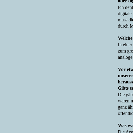
oder d
Ich den
digital
muss die
durch M
Welche 
In einer
zum gro
analoge
Vor etw
unserer
heraus
Gibts e
Die gäb
waren mi
ganz äh
öffentl
Was war
Die Arg