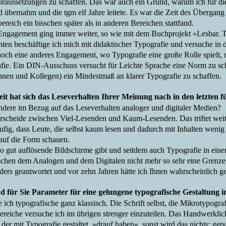
oraussetzungen zu schaffen. Das war auch ein Grund, warum ich für 
d übernahm und die tgm elf Jahre leitete. Es war die Zeit des Übergang
ereich ein bisschen später als in anderen Bereichen stattfand.
Engagement ging immer weiter, so wie mit dem Buchprojekt »Lesbar. Ty
nten beschäftige ich mich mit didaktischer Typografie und versuche i
 noch eine anderes Engagement, wo Typografie eine große Rolle spielt
fie. Ein DIN-Ausschuss versucht für Leichte Sprache eine Norm zu sch
nnen und Kollegen) ein Mindestmaß an klarer Typografie zu schaffen.
it hat sich das Leseverhalten Ihrer Meinung nach in den letzten 
ndere im Bezug auf das Leseverhalten analoger und digitaler Medien?
erscheide zwischen Viel-Lesenden und Kaum-Lesenden. Das triftet weit 
äufig, dass Leute, die selbst kaum lesen und dadurch mit Inhalten weni
 auf die Form schauen.
so gut auflösende Bildschirme gibt und seitdem auch Typografie in einer
schen dem Analogen und dem Digitalen nicht mehr so sehr eine Grenze 
ders geantwortet und vor zehn Jahren hätte ich Ihnen wahrscheinlich ge
d für Sie Parameter für eine gelungene typografische Gestaltung 
 ich typografische ganz klassisch. Die Schrift selbst, die Mikrotypogr
ereiche versuche ich im übrigen strenger einzuteilen. Das Handwerklic
der mit Typografie gestaltet, »drauf haben«, sonst wird das nichts; gepa