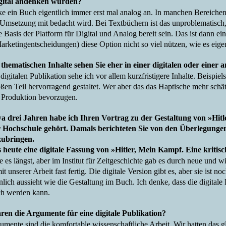
igital andenken würden?
ke ein Buch eigentlich immer erst mal analog an. In manchen Bereichen 
e Umsetzung mit bedacht wird. Bei Textbüchern ist das unproblematisch,
 Basis der Platform für Digital und Analog bereit sein. Das ist dann ei
arketingentscheidungen) diese Option nicht so viel nützen, wie es eige
thematischen Inhalte sehen Sie eher in einer digitalen oder einer 
 digitalen Publikation sehe ich vor allem kurzfristigere Inhalte. Beisp
ßen Teil hervorragend gestaltet. Wer aber das das Haptische mehr schä
 Produktion bevorzugen.
a drei Jahren habe ich Ihren Vortrag zu der Gestaltung von »Hitl
 Hochschule gehört. Damals berichteten Sie von den Überlegungen
zubringen.
s heute eine digitale Fassung von »Hitler, Mein Kampf. Eine kritis
e es längst, aber im Institut für Zeitgeschichte gab es durch neue und 
t unserer Arbeit fast fertig. Die digitale Version gibt es, aber sie ist no
nlich aussieht wie die Gestaltung im Buch. Ich denke, dass die digitale
ich werden kann.
en die Argumente für eine digitale Publikation?
umente sind die komfortable wissenschaftliche Arbeit. Wir hatten das g