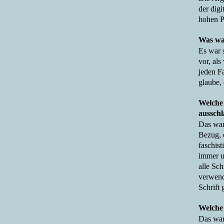
der dig
hohen P
Was wa
Es war 
vor, al
jeden F
glaube,
Welche 
aussch
Das war 
Bezug, d
faschist
immer um
alle Sch
verwende
Schrift
Welche 
Das war