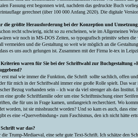
italen Fassung erst begonnen wird, nachdem das gedruckte Buch vorlieg
rintauflage gerechnet (über 100 000 Anfang 2020). Die digitale Version
r die größte Herausforderung bei der Konzeption und Umsetzung 
schon recht schwierig, nicht so zu erscheinen, wie im Allgemeinen Wis
s wären wir noch in MS-DOS Zeiten, so typografisch primitiv sehen die 
all vermeiden und die Gestaltung so weit wie möglich an die Gestaltun
 dass es uns auch gelungen ist. Zusammen mit der Firma le-tex in Leipz
Kriterien waren für Sie bei der Schriftwahl zur Buchgestaltung »H
laggebend?
erst mal wie immer die Funktion, die Schrift sollte sachlich, offen und
er für mich in der Schriftwahl immer eine große Rolle spielt. Das war 
ischer Bezug vorhanden sein – ich war da viel strenger als das Institut.
 eine große Schriftfamilie oder um eine Schriftmischung einer Serifensc
riften, die für uns in Frage kamen, umfangreich recherchiert. Wo kommt 
t worden, ist sie missbraucht worden? Und so kam es auch, dass eine Sc
 gibt es eine »Querverbindung« zum Faschismus, den ich nicht hätte ert
Schrift war das?
 die Trump-Mediaeval, eine sehr gute Text-Schrift. Ich schätze den Sch