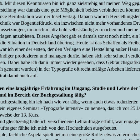
ab. Mit diesen Kenntnissen bin ich ganz zielstrebig auf meinen Weg ge
stellung war damals eine gute Möglichkeit beides verbinden zu könne
rste Berufsstation war der Insel Verlag. Danach war ich Herstellungsle
chnik war Bogentiefdruck, ein inzwischen nicht mehr vorhandenes Dru
aussetzungen, um mich relativ bald selbstständig zu machen und meine E
lagen anzubieten. Dieses Angebot gab es damals sonst noch nicht, ein
 die Situation in Deutschland übertrug. Heute ist das Schaffen als Frei
ar ich einer der ersten, der den Verlagen eine Herstellung außer Haus 
tändiger produzieren und managen durfte, haben sich sehr schnell verdic
n. Dabei habe ich dann immer wieder gesehen, dass Gebrauchsgrafiker
ch genannt wurden) in der Typografie oft recht mäßige Arbeiten liefer
trat damit auch auf.
en eine langjährige Erfahrung im Umgang, Studie und Lehre der 
nd im Bereich der Buchgestaltung tätig?
uchgestaltung bin ich nach wie vor tätig, wenn auch etwas reduzierter.
ein eigenes Seminar »Typografie intensiv« zu nennen, das ich vor 25 Ja
lsweise der 13. Kurs.
d gleichzeitig hatte ich verschiedene Lehraufträge erfüllt, war engagie
uftragter fühlte ich mich von den Hochschulen ausgebeutet.
ale, fachliche Aspekt spielt bei mir eine große Rolle: etwas zu erreic