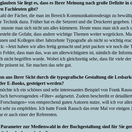
lauben Sie liegt es, dass es Ihrer Meinung nach große Defizite in
len Fachleuten gibt?
ahl der Fächer, die man im Bereich Kommunikationsdesign zu bewälti
ue Technik dazu. Früher hat es die Setzerei und die Druckerei gegebe
 musste man sich nicht um alles kümmern. Heute muss man sich auch 
esteht die Gefahr, dass andere wichtige Themen weiter wegrücken. Man
nnen und Kollegen über Jahrzehnte Typografie als nicht so wichtig era
k: »Jetzt haben wir alles fertig gemacht und jetzt packen wir noch die 
 Fehler, dass man das, was am allerwichtigsten ist, nämlich die Inform
ch nicht begriffen wurde. Wobei ich gleichzeitig sehe, dass für viele d
hr präsent ist. Sie machen das sehr gut.
n aus Ihrer Sicht durch die typografische Gestaltung die Lesbarke
er E-Books, gesteigert werden?
möchte ich ein schönes und sehr interessantes Beispiel von Frank Raus
isch hervorragenden »Filter« aufgesetzt. Zudem beschreibt er detaillier
»Forschungen« von entsprechend guten Autoren nutze, will ich vor all
t sehr zu empfehlen. Ich hatte Frank Rausch das erste Mal vor einigen 
r er auch einer der Referenten.
Parameter zur Medienwahl in der Buchgestaltung sind für Sie gene