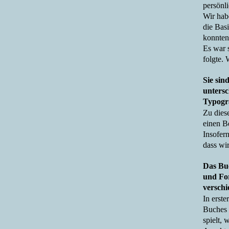
persönl
Wir hab
die Basi
konnten
Es war 
folgte.
Sie sin
untersc
Typogr
Zu dies
einen B
Insofer
dass wi
Das Buc
und Fo
versch
In erst
Buches 
spielt,