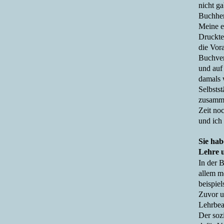
nicht g
Buchher
Meine e
Druckte
die Vor
Buchver
und auf
damals w
Selbsts
zusamme
Zeit no
und ich 
Sie hab
Lehre u
In der B
allem m
beispie
Zuvor un
Lehrbea
Der sozi