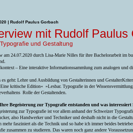
2020 | Rudolf Paulus Gorbach
terview mit Rudolf Paulus
Typografie und Gestaltung
ew am 24.07.2020 durch Lisa-Marie Nilles für ihre Bachelorarbeit im b
nd.
kontext – Eine interaktive Informationssammlung zum analogen und dig
es geht:
Lehre und Ausbildung von Gestalterinnen und Gestalter
Krite
Eine kritische Edition«
»Lesbar. Typografie in der Wissensvermittlu
everhaltens
Rolle der Gestaltenden.
 Ihre Begeisterung zur Typografie entstanden und was interessiert 
eisterung zur Typografie ist vor allem anhand der Schweizer Typografie
cker, also Handwerker und Techniker und deshalb nicht in die Gestaltu
üh mehr fasziniert als die Technik und so habe ich immer beides betrie
fie zusammen zu studieren. Das waren noch ganz andere Voraussetzung