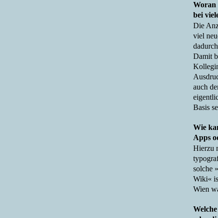
Woran g
bei vie
Die Anz
viel ne
dadurch
Damit b
Kollegi
Ausdruc
auch den
eigentli
Basis se
Wie kan
Apps od
Hierzu 
typograf
solche 
Wiki« is
Wien wa
Welche 