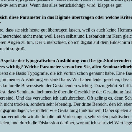
aktiv sein muss. Wenn das alles berücksichtigt wird, klappt es gut.
sich diese Parameter in das Digitale übertragen oder welche Kriter
?
ke, dass sie sich heute gut übertragen lassen, weil es auch keine Hemm
Unterschied nicht mehr, weil Lesen selbst und Lesbarkeit im Kern glei
ren Augen zu tun. Der Unterschied, ob ich digital auf dem Bildschirm l
t nicht so groß.
Aspekte der typografischen Ausbildung von Design-Studierenden 
ers wichtig? Welche Parameter versuchen Sie, allen Seminarteil
uerst die Basis-Typografie, die ich vorhin schon genannt habe. Eine Bas
 in meiner Ausbildung verstärkt habe. Wir haben leider gesehen, dass di
 kulturelle Bewusstsein der Gestaltenden wichtig. Dazu gehört Schrift-
fest, dass Seminarteilnehmende über die Geschichte der Gestaltung fast
iert sind. Und das versuchen ich aufzubrechen. Oft gelingt es, denn Schri
ch nicht trocken, sondern sehr lebendig. Der dritte Bereich, den ich eben
ungsgrundlagen; vermitteln wie Gestaltung funktioniert. Dabei spielen 
nar vermitteln wir die Inhalte mit Vorlesungen, sehr vielen praktische
ielen, und durch die Diskussion darüber, worauf ich sehr viel Wert lege