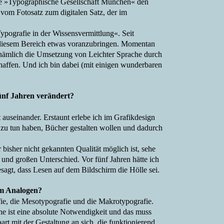
die »Typographische Gesellschaft München« den
 vom Fotosatz zum digitalen Satz, der im
pografie in der Wissensvermittlung«. Seit
n diesem Bereich etwas voranzubringen. Momentan
, nämlich die Umsetzung von Leichter Sprache durch
affen. Und ich bin dabei (mit einigen wunderbaren
fünf Jahren verändert?
auseinander. Erstaunt erlebe ich im Grafikdesign
g zu tun haben, Bücher gestalten wollen und dadurch
 bisher nicht gekannten Qualität möglich ist, sehe
und großen Unterschied. Vor fünf Jahren hätte ich
sagt, dass Lesen auf dem Bildschirm die Hölle sei.
im Analogen?
afie, die Mesotypografie und die Makrotypografie.
he ist eine absolute Notwendigkeit und das muss
art mit der Gestaltung an sich, die funktionierend