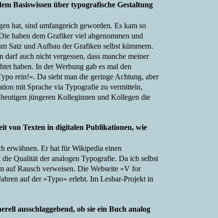
 dem Basiswissen über typografische Gestaltung
gen hat, sind umfangreich geworden. Es kam so
n. Die haben dem Grafiker viel abgenommen und
um Satz und Aufbau der Grafiken selbst kümmern.
 darf auch nicht vergessen, dass manche meiner
chtet haben. In der Werbung gab es mal den
Typo rein!«. Da sieht man die geringe Achtung, aber
ation mit Sprache via Typografie zu vermitteln,
er heutigen jüngeren Kolleginnen und Kollegen die
it von Texten in digitalen Publikationen, wie
ch erwähnen. Er hat für Wikipedia einen
t die Qualität der analogen Typografie. Da ich selbst
em auf Rausch verweisen. Die Webseite »V for
Jahren auf der »Typo« erlebt. Im Lesbar-Projekt in
rell ausschlaggebend, ob sie ein Buch analog