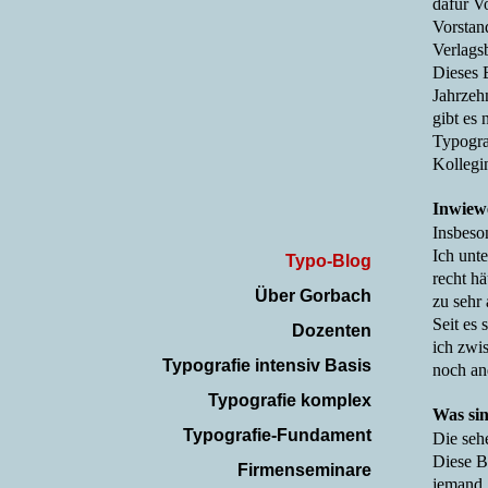
dafür V
Vorstan
Verlagsb
Dieses 
Jahrzeh
gibt es
Typogra
Kollegi
Inwiewe
Insbeso
Ich unt
Typo-Blog
recht h
Über Gorbach
zu sehr
Seit es 
Dozenten
ich zwi
Typografie intensiv Basis
noch an
Typografie komplex
Was sin
Typografie-Fundament
Die sehe
Diese B
Firmenseminare
jemand, 