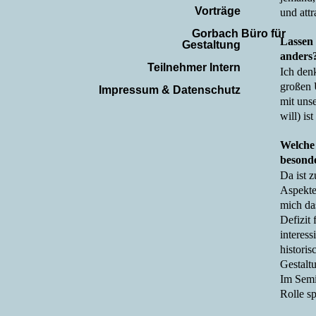
Vorträge
und attr
Gorbach Büro für
Lassen 
Gestaltung
anders
Teilnehmer Intern
Ich den
großen 
Impressum & Datenschutz
mit unse
will) is
Welche 
besond
Da ist z
Aspekte,
mich das
Defizit 
interess
historis
Gestalt
Im Semi
Rolle sp