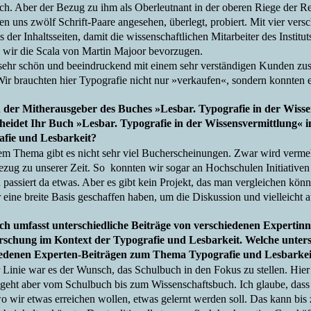
ich. Aber der Bezug zu ihm als Oberleutnant in der oberen Riege der Re
en uns zwölf Schrift-Paare angesehen, überlegt, probiert. Mit vier vers
s der Inhaltsseiten, damit die wissenschaftlichen Mitarbeiter des Institu
 wir die Scala von Martin Majoor bevorzugen.
sehr schön und beeindruckend mit einem sehr verständigen Kunden zu
 Wir brauchten hier Typografie nicht nur »verkaufen«, sondern konnten 
d der Mitherausgeber des Buches »Lesbar. Typografie in der Wisse
heidet Ihr Buch »Lesbar. Typografie in der Wissensvermittlung
afie und Lesbarkeit?
em Thema gibt es nicht sehr viel Bucherscheinungen. Zwar wird vermehr
ezug zu unserer Zeit. So konnten wir sogar an Hochschulen Initiativen
n passiert da etwas. Aber es gibt kein Projekt, das man vergleichen k
r eine breite Basis geschaffen haben, um die Diskussion und vielleicht
h umfasst unterschiedliche Beiträge von verschiedenen Expertin
rschung im Kontext der Typografie und Lesbarkeit.
Welche unters
iedenen Experten-Beiträgen zum Thema Typografie und Lesbarke
er Linie war es der Wunsch, das Schulbuch in den Fokus zu stellen. Hi
geht aber vom Schulbuch bis zum Wissenschaftsbuch. Ich glaube, dass
 wo wir etwas erreichen wollen, etwas gelernt werden soll. Das kann bis